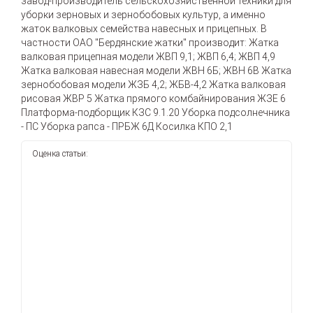
завод-производитель сельскохозяйственной техники для
уборки зерновых и зернобобовых культур, а именно
жаток валковых семейства навесных и прицепных. В
частности OАО "Бердянские жатки" производит: Жатка
валковая прицепная модели ЖВП 9,1; ЖВП 6,4; ЖВП 4,9
Жатка валковая навесная модели ЖВН 6Б; ЖВН 6В Жатка
зернобобовая модели ЖЗБ 4,2; ЖБВ-4,2 Жатка валковая
рисовая ЖВР 5 Жатка прямого комбайнирования ЖЗЕ 6
Платформа-подборщик КЗС 9.1.20 Уборка подсолнечника
- ПС Уборка рапса - ПРБЖ 6Д Косилка КПО 2,1
Оценка статьи: