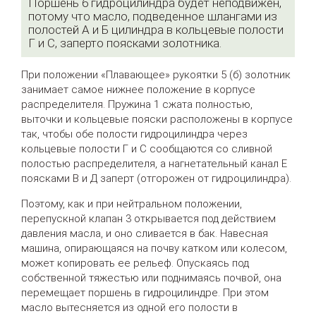
Поршень 6 гидроцилиндра будет неподвижен,
потому что масло, подведенное шлангами из
полостей А и Б цилиндра в кольцевые полости
Г и С, заперто поясками золотника.
При положении «Плавающее» рукоятки 5 (б) золотник
занимает самое нижнее положение в корпусе
распределителя. Пружина 1 сжата полностью,
выточки и кольцевые пояски расположены в корпусе
так, чтобы обе полости гидроцилиндра через
кольцевые полости Г и С сообщаются со сливной
полостью распределителя, а нагнетательный канал Е
поясками В и Д заперт (отгорожен от гидроцилиндра).
Поэтому, как и при нейтральном положении,
перепускной клапан 3 открывается под действием
давления масла, и оно сливается в бак. Навесная
машина, опирающаяся на почву катком или колесом,
может копировать ее рельеф. Опускаясь под
собственной тяжестью или поднимаясь почвой, она
перемещает поршень в гидроцилиндре. При этом
масло вытесняется из одной его полости в