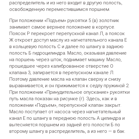
распределитель и из него входит в другую полость,
освобожденную переместившимся поршнем.
При положении «Подъем» рукоятки 5 (в) золотник
занимает самое верхнее положение в корпусе.
Поясок Р перекроет перепускной канал Л, а поясок
Ж откроет доступ маслу из нагнетательного канала Е
в кольцевую полость С и далее по шлангу в заднюю
полость Б гидроцилиндра. Масло, оказывая давление
на поршень через шток, поднимает машину. Масло,
прошедшее через калиброванное отверстие О
клапана 3, запирается в перепускном канале Л.
Поэтому давление масла на клапан сверху и снизу
выравнивается, и он прижимается к седлу пружиной 2.
При положении «Принудительное опускание» рукоятки
путь масла показан на рисунке (г). Здесь, как и в
положении «Подъем», перепускной клапан закрыт.
Масло поступает от насоса через нагнетательный
канал Е по шлангу в переднюю полость А цилиндра и
вытесняется поршнем из задней его полости Б по
второму шлангу в распределитель, а из него — в бак.