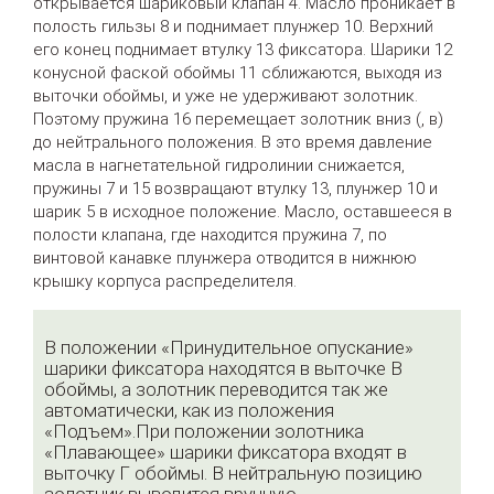
открывается шариковый клапан 4. Масло проникает в
полость гильзы 8 и поднимает плунжер 10. Верхний
его конец поднимает втулку 13 фиксатора. Шарики 12
конусной фаской обоймы 11 сближаются, выходя из
выточки обоймы, и уже не удерживают золотник.
Поэтому пружина 16 перемещает золотник вниз (, в)
до нейтрального положения. В это время давление
масла в нагнетательной гидролинии снижается,
пружины 7 и 15 возвращают втулку 13, плунжер 10 и
шарик 5 в исходное положение. Масло, оставшееся в
полости клапана, где находится пружина 7, по
винтовой канавке плунжера отводится в нижнюю
крышку корпуса распределителя.
В положении «Принудительное опускание»
шарики фиксатора находятся в выточке В
обоймы, а золотник переводится так же
автоматически, как из положения
«Подъем».При положении золотника
«Плавающее» шарики фиксатора входят в
выточку Г обоймы. В нейтральную позицию