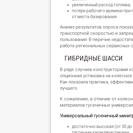
увеличенный расход топлива;
потери рабочего времени при 
от места базирования.
Анализ результатов опроса показа
транспортной скоростью и запре
пользования. В перечне недостат
работа региональных сервисных с
ГИБРИДНЫЕ ШАССИ
В ряде случаев конструкторами 
опционная установка на колесное
Как показала практика, эффектив
лучшего.
К сожалению, в отличие от колес
материалов гусеничных универсал
Универсальный гусеничный минит
достаточно высокая (от 30 до
тяговыми характеристиками;