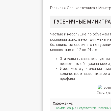
Главная
Сельхозтехника
Минит
>
>
ГУСЕНИЧНЫЕ МИНИТРА
Частые и небольшие по объемам 
компании используют для механиз
большинстве своем это не гусен
мощностью от 12 до 24 л.с.
Эти машины характеризуются
несложным обслуживанием и 
Имеет место унификация ремо
количеством навесных агрега
профиля.
Фото: г
Содержание:
1. Компенсация недостатков колесны