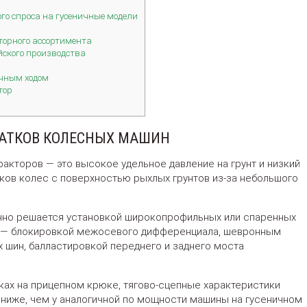
го спроса на гусеничные модели
торного ассортимента
йского производства
ичным ходом
тор
АТКОВ КОЛЕСНЫХ МАШИН
акторов — это высокое удельное давление на грунт и низкий
ов колес с поверхностью рыхлых грунтов из-за небольшого
ично решается установкой широкопрофильных или спаренных
ом — блокировкой межосевого дифференциала, шевронным
 шин, балластировкой переднего и заднего моста
зках на прицепном крюке, тягово-сцепные характеристики
ниже, чем у аналогичной по мощности машины на гусеничном