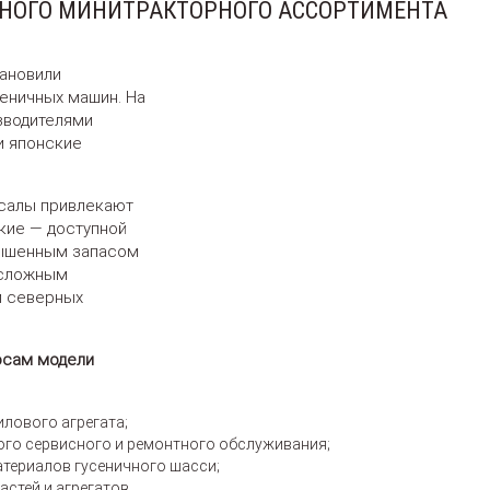
НОГО МИНИТРАКТОРНОГО АССОРТИМЕНТА
ановили
еничных машин. На
зводителями
и японские
салы привлекают
кие — доступной
вышенным запасом
 сложным
и северных
осам модели
лового агрегата;
го сервисного и ремонтного обслуживания;
атериалов гусеничного шасси;
астей и агрегатов.