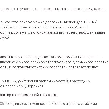
переездах на участки, расположенные на значительном удалении
л, что этот список можно дополнить низкой (до 10 км/ч)
щением проезда трактора по автодорогам общего
ков — проблемы с поиском запасных частей, неэффективная
лужб.
колесных моделей предлагается компромиссный вариант —
 шасси съемного резинометаллического гусеничного полотна.
ность и долговечность таких доработок оставляет желать
ных машин, унификация запасных частей и расходных
ов более чем умеренная.
рактор в современной трактовке:
 35 лошадиных сил) мощность силового агрегата с гибкими