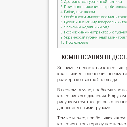
2. Достоинства гусеничной техники
3. Причины снижения потребительско
4. Гибридные шасси
5. Особенности импортного минитрак
6. Гусеничные миниуниверсалы кита
7. Японский модельный ряд
8. Российские минитракторы с гусен
9. Украинский гусеничный минитрак
10. Послесловие
КОМПЕНСАЦИЯ НЕДОСТ
Значимые недостатки колесных тр
коэффициент сцепления пневматик
размера контактной площади.
В первом случае, проблема част
колес низкого давления. В друг
рисунком грунтозацепов колесных
дополнительными грузами.
Тем не менее, при больших нагру
колесного трактора существенно 