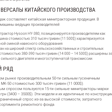
ВЕРСАЛЫ КИТАЙСКОГО ПРОИЗВОДСТВА
аж составляет китайская минитракторная продукция. В
машины ведущих производителей:
итрактор Hysoon HY-380, позиционируется производителем как
ина стоимостью 310 тысяч гривен (11 500$) характеризуется
ной сменой навесного оборудования.
ан на широкий спектр сельскохозяйственных и строительных
тоимостью 380-390 тысяч гривен (14 000 – 14 500$) расширены з
 сильного двигателя и многоступенчатой трансмиссии.
Й РЯД
ном рынке производительным 50-ти сильным гусеничным
MK-50 стоимостью 300 тысяч гривен (11 000$).
ым спросом пользуются 15-ти сильные минитракторы марки
 грн (3400 – 3500$). Эти модели и их идентичные по конструкци
раниченный спрос из-за высокой стоимости, затратного
сортимента ремонтного фонда.