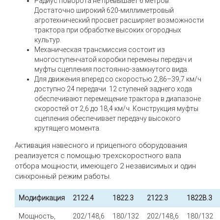
Радиус поворота не превышает 6 метров.
Достаточно широкий 620-миллиметровый
агротехнический просвет расширяет возможности
трактора при обработке высоких огородных
культур.
Механическая трансмиссия состоит из
многоступенчатой коробки перемены передач и
муфты сцепления постоянно-замкнутого вида.
Для движения вперед со скоростью 2,86–39,7 км/ч
доступно 24 передачи. 12 ступеней заднего хода
обеспечивают перемещение трактора в диапазоне
скоростей от 2,6 до 18,4 км/ч. Конструкция муфты
сцепления обеспечивает передачу высокого
крутящего момента.
Активация навесного и прицепного оборудования
реализуется с помощью трехскоростного вала
отбора мощности, имеющего 2 независимых и один
синхронный режим работы.
Модификация
2122.4
1822.3
2122.3
1822В.3
Мощность,
202/148,6
180/132
202/148,6
180/132