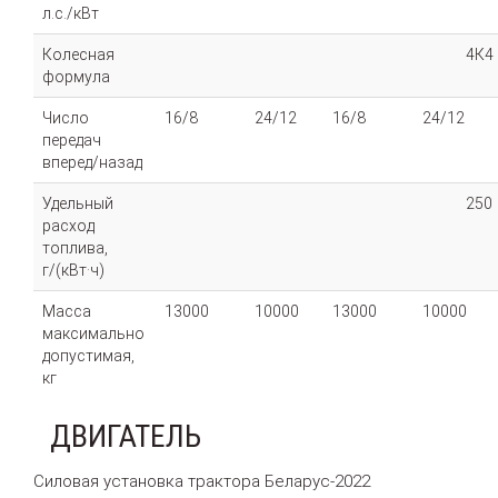
л.с./кВт
Колесная
4К4
формула
Число
16/8
24/12
16/8
24/12
передач
вперед/назад
Удельный
250
расход
топлива,
г/(кВт·ч)
Масса
13000
10000
13000
10000
максимально
допустимая,
кг
ДВИГАТЕЛЬ
Силовая установка трактора Беларус-2022