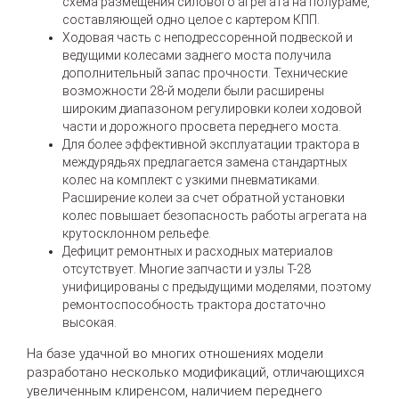
схема размещения силового агрегата на полураме,
составляющей одно целое с картером КПП.
Ходовая часть с неподрессоренной подвеской и
ведущими колесами заднего моста получила
дополнительный запас прочности. Технические
возможности 28-й модели были расширены
широким диапазоном регулировки колеи ходовой
части и дорожного просвета переднего моста.
Для более эффективной эксплуатации трактора в
междурядьях предлагается замена стандартных
колес на комплект с узкими пневматиками.
Расширение колеи за счет обратной установки
колес повышает безопасность работы агрегата на
крутосклонном рельефе.
Дефицит ремонтных и расходных материалов
отсутствует. Многие запчасти и узлы Т-28
унифицированы с предыдущими моделями, поэтому
ремонтоспособность трактора достаточно
высокая.
На базе удачной во многих отношениях модели
разработано несколько модификаций, отличающихся
увеличенным клиренсом, наличием переднего