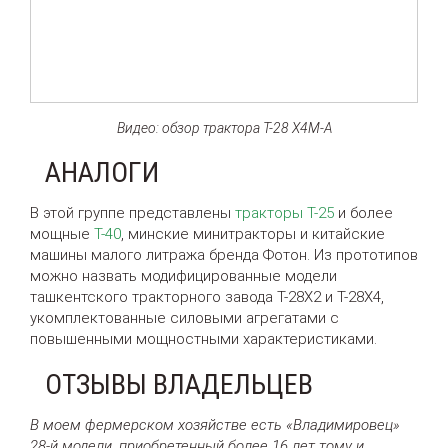
Видео: обзор трактора Т-28 Х4М-А
АНАЛОГИ
В этой группе представлены
тракторы Т-25
и более
мощные
Т-40
, минские минитракторы и китайские
машины малого литража бренда Фотон. Из прототипов
можно назвать модифицированные модели
ташкентского тракторного завода Т-28Х2 и Т-28Х4,
укомплектованные силовыми агрегатами с
повышенными мощностными характеристиками.
ОТЗЫВЫ ВЛАДЕЛЬЦЕВ
В моем фермерском хозяйстве есть «Владимировец»
28-й модели, приобретенный более 16 лет тому и