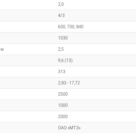
2,0
4/3
600, 700, 840
1030
 м
2,5
9,6 (13)
313
2,83 - 17,72
2500
1000
2000
ОАО «МТЗ»