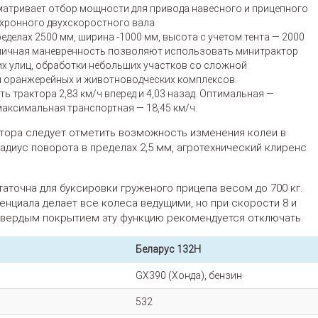
матривает отбор мощности для привода навесного и прицепного
ронного двухскоростного вала.
еделах 2500 мм, ширина -1000 мм, высота с учетом тента — 2000
тличная маневренность позволяют использовать минитрактор
их улиц, обработки небольших участков со сложной
 оранжерейных и животноводческих комплексов.
 трактора 2,83 км/ч вперед и 4,03 назад. Оптимальная —
 максимальная транспортная — 18,45 км/ч.
тора следует отметить возможность изменения колеи в
адиус поворота в пределах 2,5 мм, агротехнический клиренс
аточна для буксировки груженого прицепа весом до 700 кг.
циала делает все колеса ведущими, но при скорости 8 и
с твердым покрытием эту функцию рекомендуется отключать.
Беларус 132Н
GX390 (Хонда), бензин
532