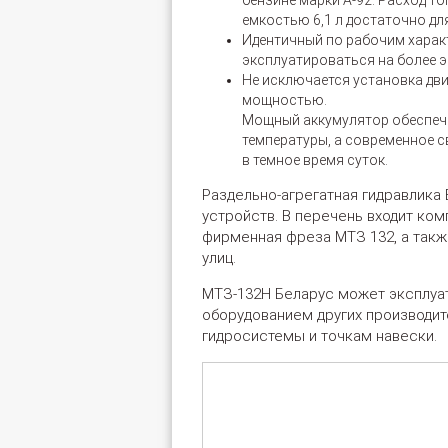
бензине марки А-92. Расход т
емкостью 6,1 л достаточно дл
Идентичный по рабочим характ
эксплуатироваться на более 
Не исключается установка дви
мощностью.
Мощный аккумулятор обеспечи
температуры, а современное 
в темное время суток.
Раздельно-агрегатная гидравлика
устройств. В перечень входит ком
фирменная фреза МТЗ 132, а такж
улиц.
МТЗ-132Н Беларус может эксплуа
оборудованием других производи
гидросистемы и точкам навески.