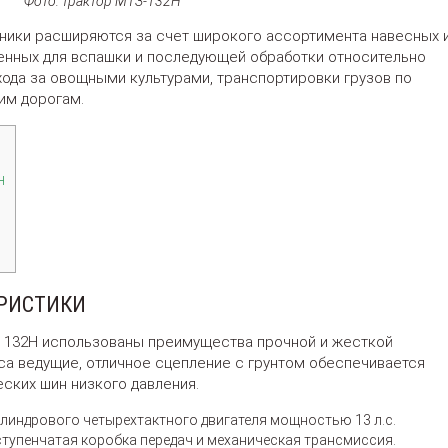
Фото: трактор МТЗ-132Н
ники расширяются за счет широкого ассортимента навесных 
енных для вспашки и последующей обработки относительно
хода за овощными культурами, транспортировки грузов по
им дорогам.
Н
ЕРИСТИКИ
с 132Н использованы преимущества прочной и жесткой
са ведущие, отличное сцепление с грунтом обеспечивается
ских шин низкого давления.
индрового четырехтактного двигателя мощностью 13 л.с.
тупенчатая коробка передач и механическая трансмиссия.