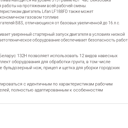
оплива находится на уровне 313 грамм/кВт*час. Бензобака
я работы на протяжении всей рабочей смены.
еристикам двигатель Lifan LF188FD также может
экономичном газовом топливе.
гателей B&S, отличающихся от базовых увеличенной до 16 л.с.
вает уверенный стартерный запуск двигателя в условиях низкой
светотехническое оборудование обеспечивает безопасность работ
 Беларус 132Н позволяет использовать 12 видов навесных
плект оборудования для обработки грунта, в том числе
е бульдозерный нож, прицеп и щетка для уборки городских
тироваться с идентичным по характеристикам рабочим
телей, полностью адаптированным к особенностям