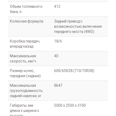
Объем топливного
412
бака, л
Колесная формула
Задний привод с
возможностью включения
переднего моста (4WD)
Коробка передач,
18/6
вперед/назад
Максимальная
40
скорость, км/ч
Размер колес,
600/65R28 (710/70R38)
передние (задние)
Максимальная
8647
грузоподъемность
задней навески, кг
Габариты, мм
5000 х 2500 х 3100
длина х ширина х
высота